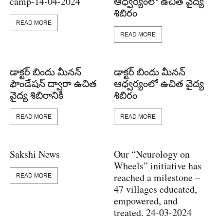
camp-14-04-2024
ఆధ్వర్యంలో ఉచిత వైద్య
శిబిరం
READ MORE
READ MORE
డాక్టర్ బిందు మీనన్
డాక్టర్ బిందు మీనన్
ఫౌండేషన్ ద్వారా ఉచిత
ఆధ్వర్యంలో ఉచిత వైద్య
వైద్య శిబిరానికి
శిబిరం
READ MORE
READ MORE
Sakshi News
Our “Neurology on
Wheels” initiative has
reached a milestone –
READ MORE
47 villages educated,
empowered, and
treated. 24-03-2024