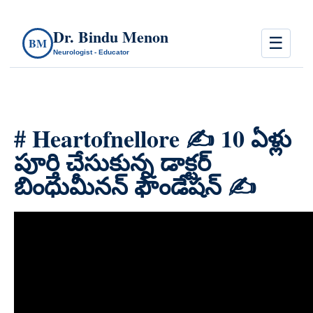
Dr. Bindu Menon
☰
BM
Neurologist - Educator
# Heartofnellore ✍️ 10 ఏళ్లు
పూర్తి చేసుకున్న డాక్టర్
బింధుమీనన్ ఫౌండేషన్ ✍️