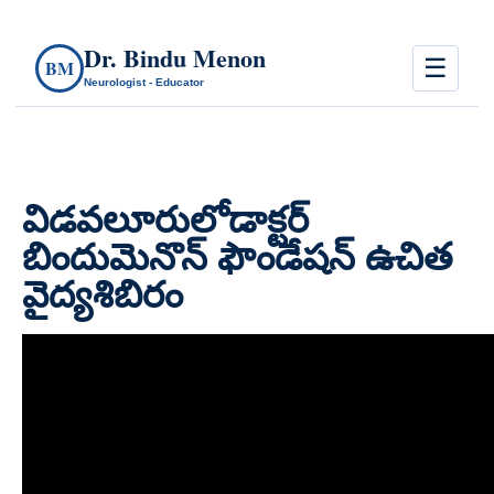
Dr. Bindu Menon
☰
BM
Neurologist - Educator
విడవలూరులోడాక్టర్
బిందుమెనొన్ ఫౌండేషన్ ఉచిత
వైద్యశిబిరం